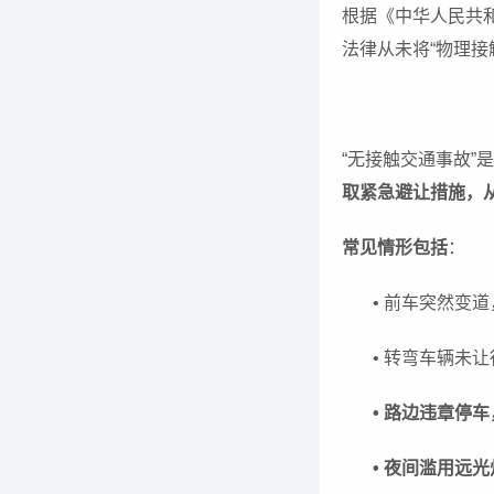
根据《中华人民共
法律从未将“物理接
“无接触交通事故”
取紧急避让措施，
常见情形包括
：
• 前车突然变
• 转弯车辆未
• 路边违章停
• 夜间滥用远