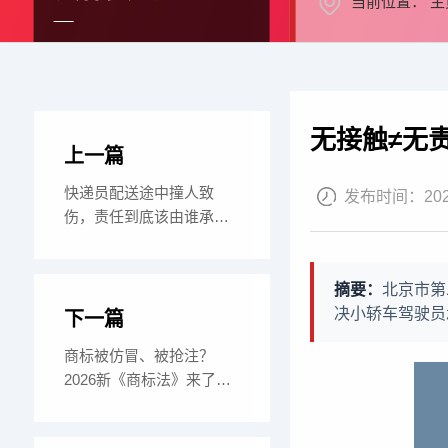
当前位置：
主
无接触≠无
上一篇
快递员配送途中撞人致
发布时间：
20
伤，责任到底该由谁承
担？——从央视《今日
摘要：
北京市第
决小轿车驾驶员
下一篇
商标被仿冒、被抢注？
2026新《商标法》来了，
品牌方可以“主