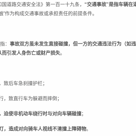
和国道路交通安全法》第一百一十九条，
“交通事故”是指车辆
触”作为构成交通事故或承担责任的前提条件。
是指：
事故双方虽未发生直接碰撞，但一方的交通违法行为（如违
从而引发人身伤亡或财产损失
。
道，致后车急刹撞护栏；
让行，致直行车为躲避而摔倒；
车，迫使非机动车绕行时与对向车辆碰撞
；
光灯，造成对向骑车人视线不清撞上障碍物
。