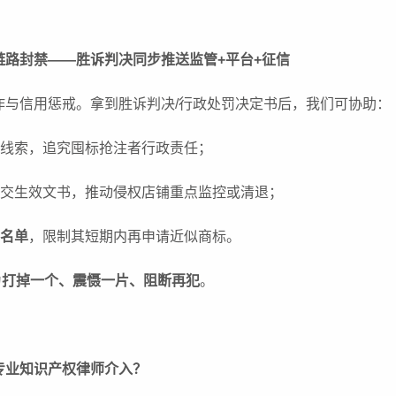
链路封禁——胜诉判决同步推送监管+平台+征信
作与信用惩戒。拿到胜诉判决/行政处罚决定书后，我们可协助：
线索，追究囤标抢注者行政责任；
交生效文书，推动侵权店铺重点监控或清退；
名单
，限制其短期内再申请近似商标。
为
打掉一个、震慑一片、阻断再犯
。
专业知识产权律师介入？