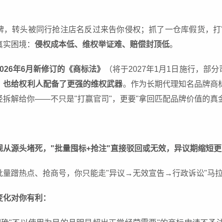
牌，转头被同行抢注店名反过来告你侵权；抓了一仓库假货，打官
真实困境：
侵权成本低、维权举证难、赔偿封顶低
。
2026年6月新修订的《商标法》
（将于2027年1月1日施行，
，也给权利人配备了更强的维权武器
。作为长期代理知名品牌商
拆解给你——不只是"打赢官司"，更要"拿回匹配品牌价值的真
规从源头堵死，"批量囤标+抢注"直接驳回或无效，异议期缩短
批量蹭热点、抢商号，你只能走"异议→无效宣告→行政诉讼"马
变化对你有利：