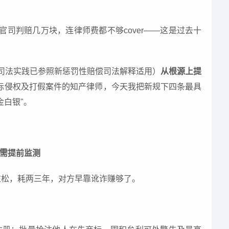
司判赔几万块，连律师费都不够cover——这是过去十
部分司法实践已参照新惩罚性赔偿司法解释适用）
从根源上提
标侵权及打假案件的知产律师，今天我把新规下四条最具
金白银"。
更需提前监测
拉松，耗两三年，对方早靠讹诈赚够了。