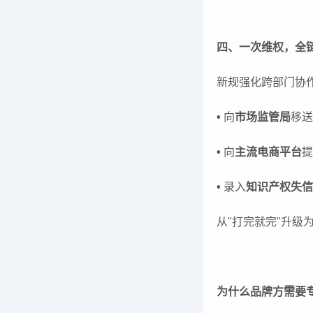
四、一次维权，全
新规强化跨部门协
•
向
市场监管局
移送
•
向
主流电商平台
提
•
录入
知识产权失信
从"打完就完"升级
为什么品牌方需要