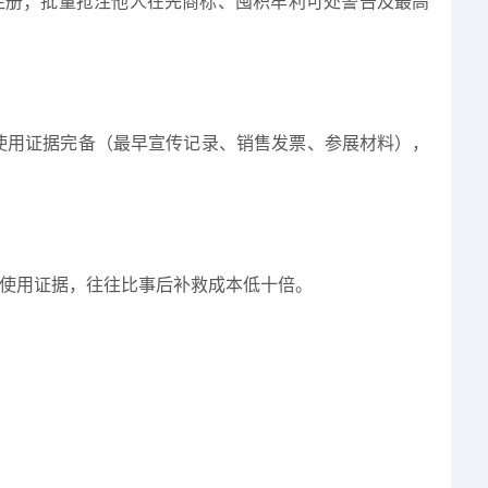
注册；批量抢注他人在先商标、囤积牟利可处警告及最高
使用证据完备（最早宣传记录、销售发票、参展材料），
定使用证据，往往比事后补救成本低十倍。