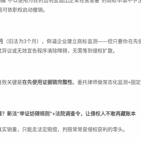
明确"不以使用为目的且明显超出正常经营需要"的商标申请不予
局可依职权启动撤销。
月
（旧法为3个月），倒逼企业建立商标监测——但只要你在先
过异议或无效宣告程序清除障碍，无需等到侵权扩散。
胜败关键是
在先使用证据链完整性
。委托律师做常态化监测+固
？新法"举证妨碍规则"+法院调查令，让侵权人不敢再藏账本
真实销量，只能走法定赔偿，判赔常常是侵权获利的零头。