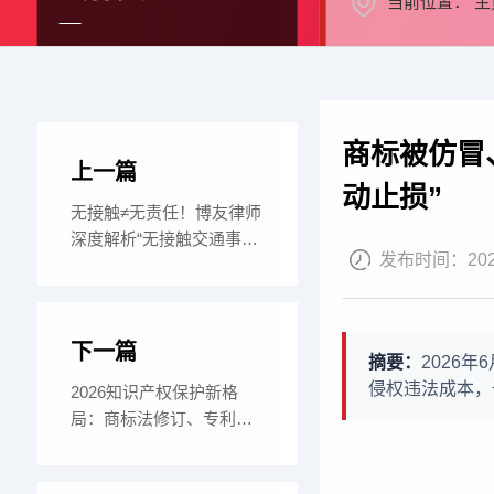
当前位置：
主
商标被仿冒
上一篇
动止损”
无接触≠无责任！博友律师
深度解析“无接触交通事故”
发布时间：
20
法律责任与
下一篇
摘要：
2026
侵权违法成本，
2026知识产权保护新格
局：商标法修订、专利战
升级与反垄断执