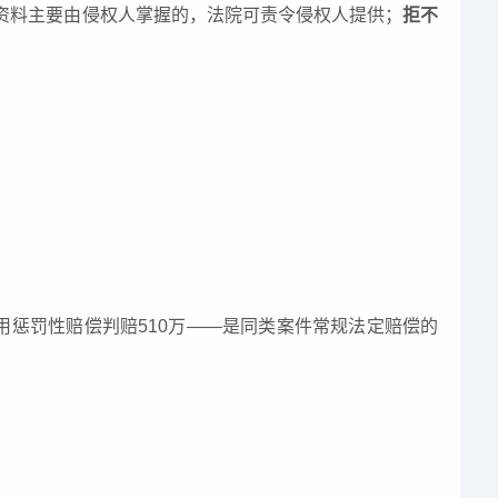
资料主要由侵权人掌握的，法院可责令侵权人提供；
拒不
用惩罚性赔偿判赔510万——是同类案件常规法定赔偿的