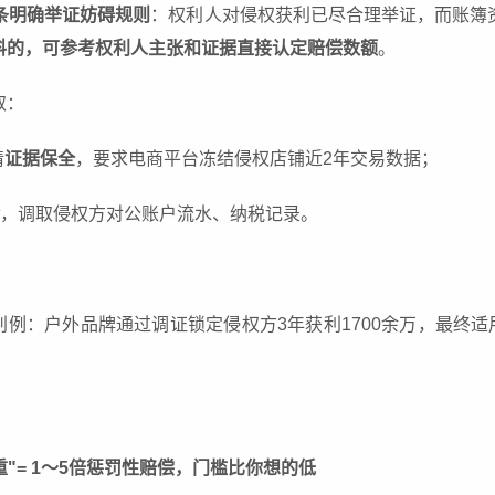
条明确举证妨碍规则
：权利人对侵权获利已尽合理举证，而账簿
料的，可参考权利人主张和证据直接认定赔偿数额
。
取：
请
证据保全
，要求电商平台冻结侵权店铺近2年交易数据；
，调取侵权方对公账户流水、纳税记录。
例：户外品牌通过调证锁定侵权方3年获利1700余万，最终适
重"= 1～5倍惩罚性赔偿，门槛比你想的低