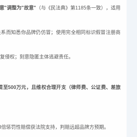
意"调整为"故意"
（与《民法典》第1185条一致），适用
关系而知悉你品牌仍仿冒；使用完全相同标识假冒注册商
复侵权；刻意隐匿主体逃避责任。
提至500万元，且维权合理开支（律师费、公证费、差旅
张3倍惩罚性赔偿获法院支持，判赔远超品牌方预期。