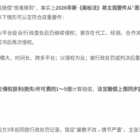
赔偿"很难够到"，事实上
2026年新《商标法》将主观要件从"恶
以下情形可认定符合双重要件：
/平台投诉/行政查处后仍继续侵权；曾存在代工、经销、合作
诺书后再次侵权。
模大、时间长、跨多平台；以侵权为业；被行政处罚或判决后重
按
侵权获利/损失/许可费的1～5倍
计算赔偿，
法定赔偿上限同步
。
权方3年前同款行政处罚记录，锁定"屡教不改→情节严重"，主