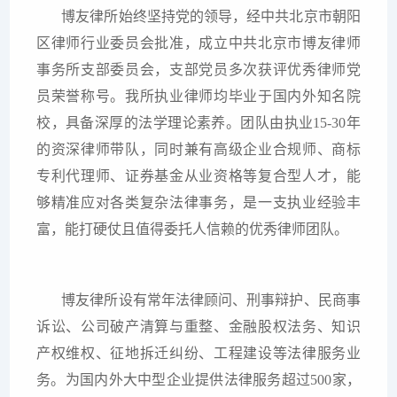
博友律所始终坚持党的领导，经中共北京市朝阳
区律师行业委员会批准，成立中共北京市博友律师
事务所支部委员会，支部党员多次获评优秀律师党
员荣誉称号。我所执业律师均毕业于国内外知名院
校，具备深厚的法学理论素养。团队由执业15-30年
的资深律师带队，同时兼有高级企业合规师、商标
专利代理师、证券基金从业资格等复合型人才，能
够精准应对各类复杂法律事务，是一支执业经验丰
富，能打硬仗且值得委托人信赖的优秀律师团队。
博友律所设有常年法律顾问、刑事辩护、民商事
诉讼、公司破产清算与重整、金融股权法务、知识
产权维权、征地拆迁纠纷、工程建设等法律服务业
务。为国内外大中型企业提供法律服务超过500家，