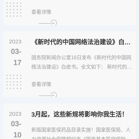
版)的公告》，并公布第七版出生医学证明样证
查看详情
式样。4月起，我国将启用第七版出生医学证
明。第六版出生医学证明签发日期截至今年3
月31日。第七版出生医学证明将第六版出生医
2023
学证明的正页、副页和存根三联右下方的“出生
《新时代的中国网络法治建设》白皮书发布！
03-
医学证明编号”表示形式予以改变，由...
国务院新闻办公室16日发布《新时代的中国网
17
络法治建设》白皮书。全文如下： 新时代的中
国网络法治建设（2023年3月）中华人民共和
查看详情
国国务院新闻办公室 目录 前言
一、坚定不移走依法治网之路 二、夯实网
络空间法制基础 （一）建立网络权益
2023
保障法律制度 （二）健全数字经济法
3月起，这些新规将影响你我生活！
03-
治规则 （三）...
新版国家医保药品目录实施！国家医保局、人
10