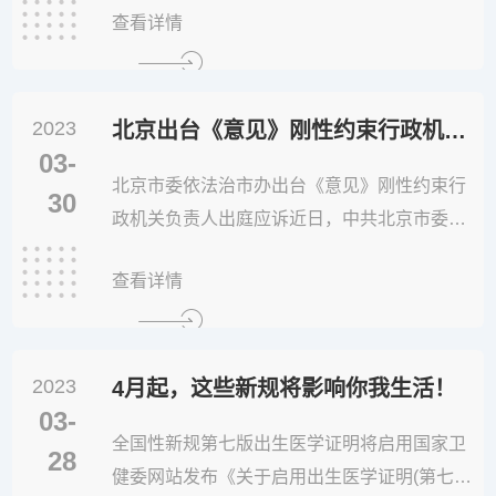
查看详情
条 为保障《消费者权益保护法》七日无理由退
货规定的实施，保护消费者合法权益，促进电
子商务健康发展，根据《消费者权益保护法》
2023
等相关法律、行政法规，制定本办法。第二条
北京出台《意见》刚性约束行政机关负责人出庭应诉
03-
消费者为生活消...
北京市委依法治市办出台《意见》刚性约束行
30
政机关负责人出庭应诉近日，中共北京市委全
面依法治市委员会办公室印发《关于全面深入
查看详情
推进行政机关负责人出庭应工作的指导意见》
（以下简称《意见》），推动行政机关负责人
出庭应诉工作走深走实。01从“告官难见官”到
2023
“告官要见官”见什么“官”行政诉讼中原告要求行
4月起，这些新规将影响你我生活！
03-
政机关负责人出庭应诉已经成为新...
全国性新规第七版出生医学证明将启用国家卫
28
健委网站发布《关于启用出生医学证明(第七