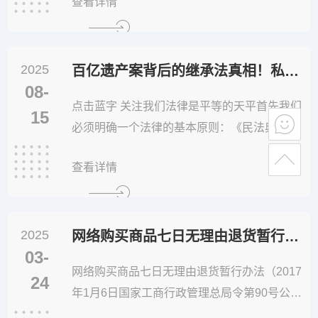
查看详情
议”为“第七部分 劳动争议、
2025
百亿遗产案背后的继承法真相！私生子真能“分家产”？
08-
点击蓝字 关注我们法律是平等的天平首先我们
15
必须明确一个法律的基本原则：《民法典》明
确规定配偶、子女、父母是第一顺序法定继承
查看详情
人这里的“子女”既包括婚生子女也包括非婚生
子女、养子女和有扶养关系的继子女法律面前
血缘关系是核心认定标准之一不会因为父母是
2025
否登记结婚而剥夺子女的继承权简单说 在法律
网络购买商品七日无理由退货暂行办法
03-
的天平上：婚生子女和非婚生子...
网络购买商品七日无理由退货暂行办法（2017
24
年1月6日国家工商行政管理总局令第90号公布
自2017年3月15日起施行） 第一章 总 则 第一