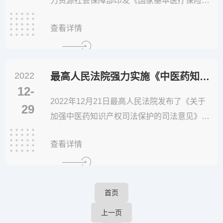
力资源社会保障部印发《国家基本医疗保险、
工伤保险和生育保险药品目录（2022年）》，
查看详情
自2023年3月1日起正式实施。新版国家医保药
品目录新增111个药品，谈判和竞价新准入的
药品价格平均降幅达60.1%。最新版国家医保
2022
药品目录内药品总数达到2967种，其中西药15
最高人民法院强力实施《中医药知识产权》司法保护
12-
86种，中成药13...
2022年12月21日最高人民法院发布了《关于
29
加强中医药知识产权司法保护的司法意见》，
意见强调，首先，多维度保护中医药产权人，
查看详情
包括中医药的专利法保护，中药组合物、中药
提取物、中药剂型、中药制备方法、中医中药
设备、医药用途等可以申请不同主题的专利，
中药材可以申请植物新品种权。中医药的商业
首页
标志保护，中药材地理标志 驰名商标...
上一页