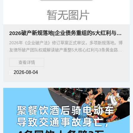
2026破产新规落地|企业债务重组的5大红利与3条黄金路径——博友律所权威解读
2026年《企业破产法》修订草案正式审议，多项新规落地。博
友律所破产团队权威解读破产重整5大核心红利与3条黄金路
径，帮助企业把握庭前预重整、债务豁免免税等最新政策，选
查看详情
择最优程序化解债务危机。
2026-08-04