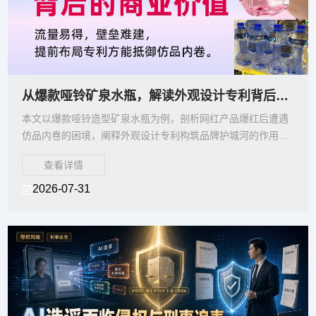
从爆款哑铃矿泉水瓶，解读外观设计专利背后的商业价值，提前布局专利方能抵御仿品内卷
本文以爆款哑铃造型矿泉水瓶为例，剖析网红产品爆红后遭遇
仿品内卷的困境，阐释外观设计专利构筑品牌护城河的作用，
纠正企业滞后申请专利的误区，说明提前布局外观专利，才能
查看详情
保护原创外形、遏制仿品，守住产品流量与溢价。
2026-07-31