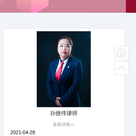
孙继伟律师
查看详情>>
2021-04-28