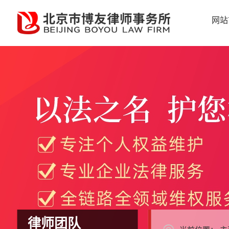
网站
律师团队