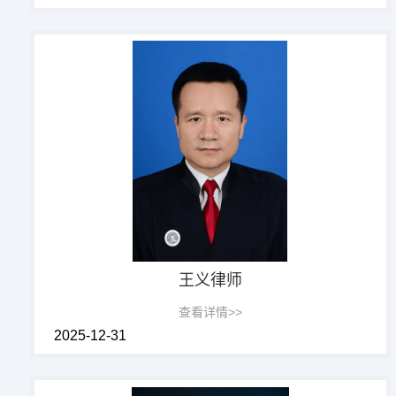
王义律师
查看详情>>
2025-12-31