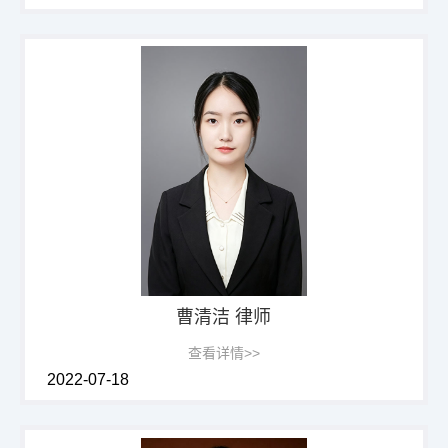
曹清洁 律师
查看详情>>
2022-07-18