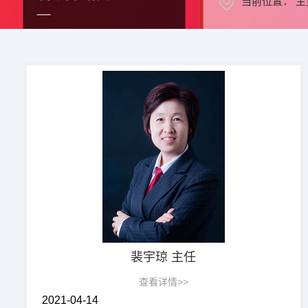
当前位置：
主
裴宇琼 主任
查看详情>>
2021-04-14