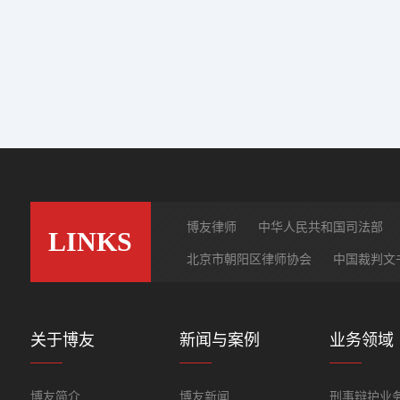
博友律师
中华人民共和国司法部
LINKS
北京市朝阳区律师协会
中国裁判文
关于博友
新闻与案例
业务领域
博友简介
博友新闻
刑事辩护业