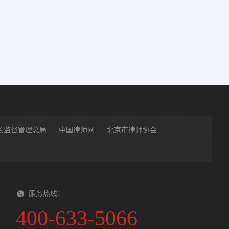
场监督管理总局
中国律师网
北京市律师协会
服务热线：
400-633-5066