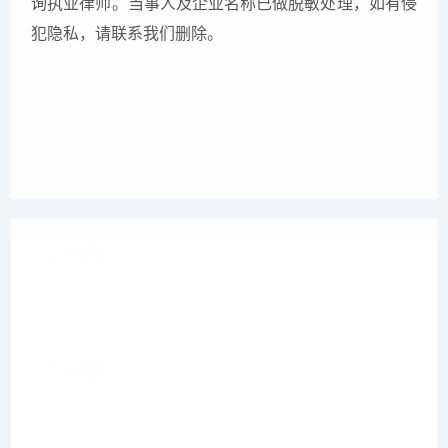
询执业律师。当事人及企业名称已做脱敏处理，如有侵
犯隐私，请联系我们删除。
上一篇
离职协议不能剥夺劳动者权益！劳动仲裁败诉别慌，法
院判决全额支
下一篇
涉嫌销售假冒注册商标的商品罪（太阳能热水设备贴牌
案），博友律