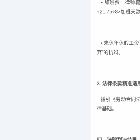
• 加班费：律师
÷21.75÷8×加班
• 未休年休假工资
弃”的抗辩。
3. 法律条款精准适
援引《劳动合同法
律基础。
四、法院判决结果