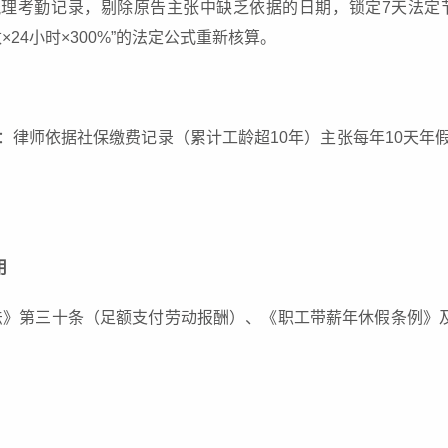
梳理考勤记录，剔除原告主张中缺乏依据的日期，锁定7天法定
天数×24小时×300%”的法定公式重新核算。
：律师依据社保缴费记录（累计工龄超10年）主张每年10天年
用
》第三十条（足额支付劳动报酬）、《职工带薪年休假条例》