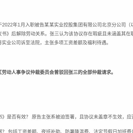
2022年1月入职被告某某实业控股集团有限公司北京分公司（以
议书》后解除劳动关系。张三认为该协议存在瑕疵且未涵盖其在
将实业公司诉至法院，主张多项工资差额及福利待遇。
区劳动人事争议仲裁委员会曾驳回张三的全部仲裁请求。
议书》是否有效？ 原告主张系被迫签署，且协议未盖章不生效，
有据？ 包括工资差额、夜班补助、防暑降温费、法定节假日加班