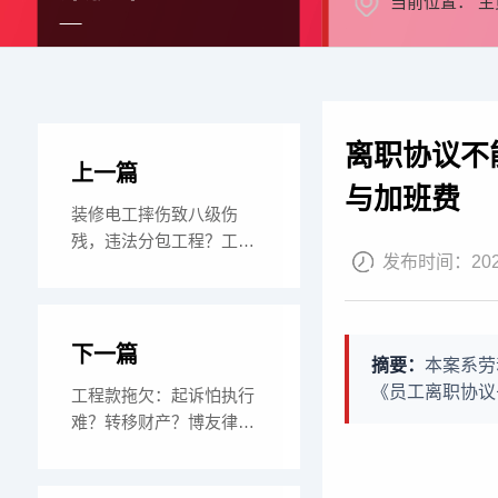
当前位置：
主
离职协议不
上一篇
与加班费
装修电工摔伤致八级伤
残，违法分包工程？工伤
发布时间：
20
赔偿责任难逃！法院
下一篇
摘要：
本案系劳
《员工离职协议
工程款拖欠：起诉怕执行
难？转移财产？博友律师
通过“诉前财产保