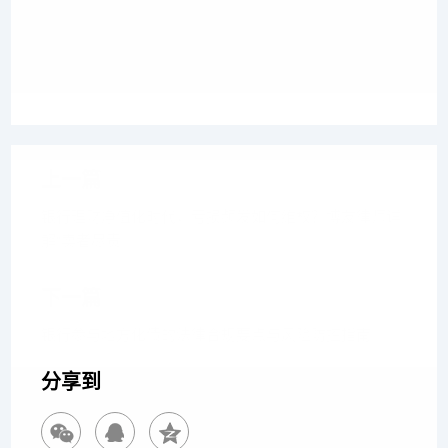
上一篇
银行理财净值化时代，亏损频发如何维权？博友律师详
解“卖者尽责
下一篇
银行参与地方化债的法律合规要点与风险防控指南
分享到