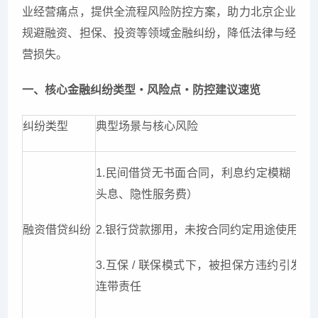
业经营痛点，提供全流程风险防控方案，助力北京企业
规避融资、担保、投资等领域金融纠纷，降低法律与经
营损失。
一、核心金融纠纷类型・风险点・防控建议速览
纠纷类型
典型场景与核心风险
1.民间借贷无书面合同，利息约定模糊（如
头息、隐性服务费）
融资借贷纠纷
2.银行贷款挪用，未按合同约定用途使用
3.互保 / 联保模式下，被担保方违约引发连
连带责任