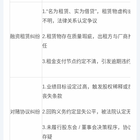
1.“名为租赁、实为借贷”，租赁物虚构或权
不明，法律关系认定争议
融资租赁纠纷
2.租赁物存在质量瑕疵，出租方与厂商推诿
任
3.租金支付节点约定不清，引发逾期违约争
1.业绩目标设定过高，触发股权稀释或控制
丧失条款
对赌协议纠纷
2.回购义务约定显失公平，被法院认定无效
3.未履行股东会 / 董事会决策程序，协议效
存疑