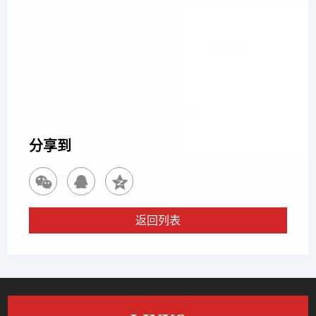
上一篇
北京地区私募基金纠纷诉讼趋势与风险管理策略
下一篇
北京企业常见金融纠纷风险防控指南
分享到
返回列表