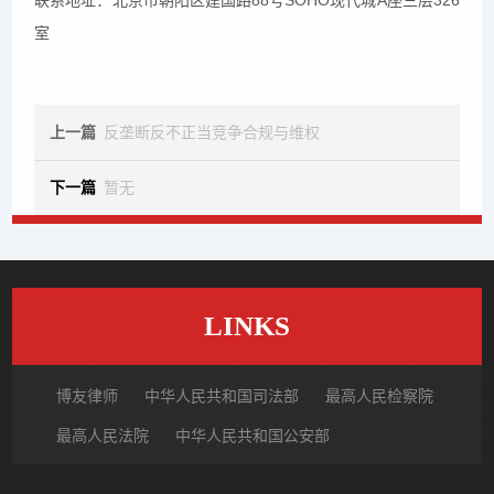
联系地址：北京市朝阳区建国路88号SOHO现代城A座三层326
室
上一篇
反垄断反不正当竞争合规与维权
下一篇
暂无
LINKS
博友律师
中华人民共和国司法部
最高人民检察院
最高人民法院
中华人民共和国公安部
国家市场监督管理总局
中国律师网
北京市律师协会