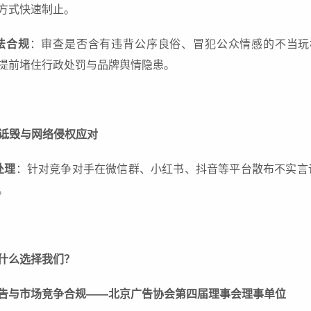
方式快速制止。
法合规
：审查是否含有违背公序良俗、冒犯公众情感的不当玩
提前堵住行政处罚与品牌舆情隐患。
商业诋毁与网络侵权应对
处理
：针对竞争对手在微信群、小红书、抖音等平台散布不实言
。
什么选择我们？
告与市场竞争合规——北京广告协会第四届理事会理事单位