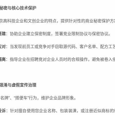
商业秘密与核心技术保护
京高科技企业和文创企业的特点，提供针对性的商业秘密保护方
搭建
：协助企业建立保密制度，签署竞业限制协议与保密协议。
应对
：当发现前员工或竞争对手窃取源代码、客户名单、配方工
隔离
：指导企业在招聘竞对企业人员时的合规操作，避免被卷入
市场混淆与虚假宣传治理
傍名牌”、“搭便车”行为，维护企业品牌形象。
投诉
：针对擅自使用您企业名称、包装装潢，或注册近似商标的