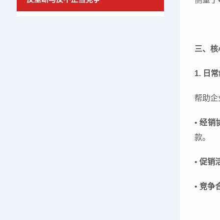
三、核
1. 
帮助企
•
经销
款。
•
促销
•
竞争