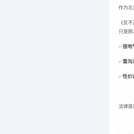
作为北
《反不
只是照
✅
接地
✅
重沟
✅
性价
法律是