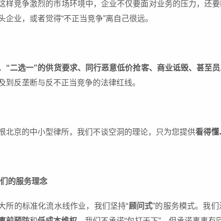
这样竞争激烈的市场环境中，企业不仅要面对业务的压力，还要
头企业，或者觉得“不正当竞争”离自己很远。
，
“二选一”的供货要求、同行恶意低价抢客、商业诋毁、甚至
及到反垄断与反不正当竞争的法律红线。
根北京的中小型律所，我们不谈空洞的理论，只为您提供
看得懂
我们的服务理念
大所的标准化流水线作业，我们坚持“
顾问式
”的服务模式。我
事前预防
和
低成本维权
。我们不承诺“包打天下”，但承诺事事有