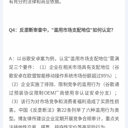
有充分的法律和商业依据。
Q4：反垄断审查中，"滥用市场支配地位"如何认定？
A：以谷歌安卓案为例，认定"滥用市场支配地位"需满
足三个要件：（1）企业在相关市场具有支配地位（谷
歌安卓在欧盟智能移动操作系统市场份额超过95%）；
（2）企业实施了排除、限制竞争的滥用行为（谷歌通
过预装协议限制OEM厂商使用非认证安卓分支）；
（3）该行为对市场竞争和消费者福利造成了实质性损
害。中国《反垄断法》第22条列举了六种滥用行为类
型。博友律所建议企业定期开展竞争合规审计，重点关
注排他性交易、搭售、掠夺性定价等高风险行为。