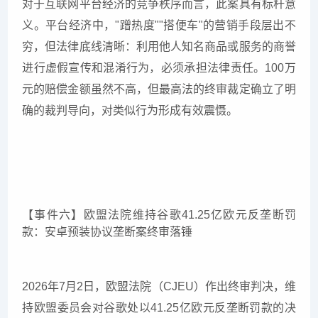
对于互联网平台经济的竞争秩序而言，此案具有标杆意
义。平台经济中，"蹭热度""搭便车"的营销手段层出不
穷，但法律底线清晰：利用他人知名商品或服务的商誉
进行虚假宣传和混淆行为，必须承担法律责任。100万
元的赔偿金额虽然不高，但最高法的终审裁定确立了明
确的裁判导向，对类似行为形成有效震慑。
【事件六】欧盟法院维持谷歌41.25亿欧元反垄断罚
款：安卓预装协议垄断案终审落锤
2026年7月2日，欧盟法院（CJEU）作出终审判决，维
持欧盟委员会对谷歌处以41.25亿欧元反垄断罚款的决