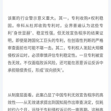
该案的行业警示意义重大。其一，专利收购≠权利稳
固。帝科从杜邦收购专利时，业界普遍认为这些专
利"身世显赫"、稳定性强，但无效宣告程序的结果证
明，即使是跨国化工巨头的专利，在创造性判断的严格
审查面前也可能不堪一击。其二，专利权人发起大规模
侵权诉讼时，必须审慎评估专利稳定性。一旦专利被宣
告无效，不仅面临败诉风险，还可能在恶意诉讼反诉中
承担赔偿责任，形成"双向损失"。
从制度层面看，此案凸显了中国专利无效宣告程序的高
效性——从无效请求提出到国知局作出审查决定，仅耗
时约六个月，远快于专利侵权诉讼的一审周期。这种高