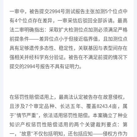
一审中，被告提交2994号测试报告主张加测5个位点中
有4个位点存在差异，一审采信后驳回全部诉请。最高
法二审明确指出：采取扩大检测位点加测必须满足严格
前提条件——差异位点小于但接近临界值，且加测位点
具有足够遗传多态性、稳定性，关联基因与表型间存在
强相关并经科学充分验证。被告在不满足前提的情况下
提交的2994号报告不具有证明力。
在惩罚性赔偿适用上，最高法认定被告存在故意侵权，
且涉及7个审定品种、长达五年、覆盖8243.4亩，属
于"情节严重"，依法适用惩罚性赔偿。本案确立了种业
知识产权惩罚性赔偿适用的两个关键裁判要点：第
一，"故意"不仅包括明知，还包括应知——侵权方作为