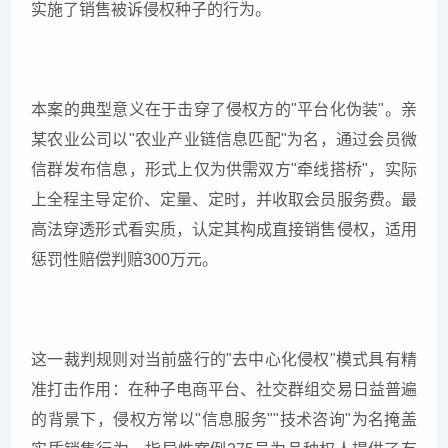
实施了销售被诉侵权种子的行为。
本案的典型意义在于击穿了侵权方的"平台化伪装"。亲
某农业公司以"农业产业链信息匹配"为名，通过会员微
信群发布信息，形式上仅为供需双方"牵线搭桥"，实际
上全程主导定价、定量、定时，并收取会员服务费。最
高法穿透形式看实质，认定其构成直接销售侵权，适用
惩罚性赔偿判赔300万元。
这一裁判规则对当前盛行的"去中心化侵权"模式具有精
准打击作用：在种子电商平台、社交群组交易日益普遍
的背景下，侵权方常以"信息服务""技术咨询"为名掩盖