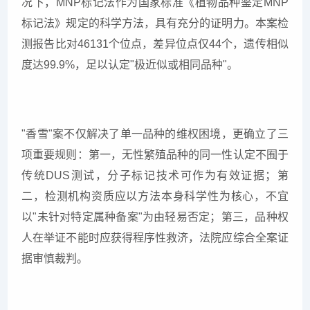
况下，MNP标记法作为国家标准《植物品种鉴定MNP
标记法》规定的科学方法，具有充分的证明力。本案检
测报告比对46131个位点，差异位点仅44个，遗传相似
度达99.9%，足以认定"极近似或相同品种"。
"香雪"案不仅解决了单一品种的维权困境，更确立了三
项重要规则：第一，无性繁殖品种的同一性认定不囿于
传统DUS测试，分子标记技术可作为有效证据；第
二，检测机构资质应以方法本身科学性为核心，不宜
以"未针对特定属种备案"为由轻易否定；第三，品种权
人在举证不能时应获得程序性救济，法院应综合全案证
据审慎裁判。