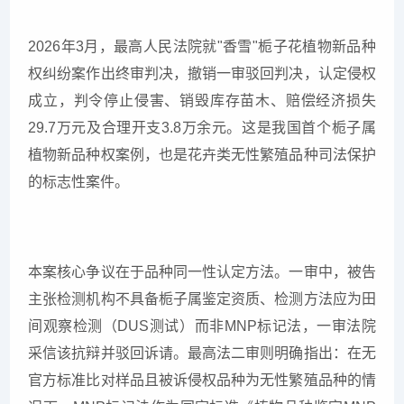
2026年3月，最高人民法院就"香雪"栀子花植物新品种
权纠纷案作出终审判决，撤销一审驳回判决，认定侵权
成立，判令停止侵害、销毁库存苗木、赔偿经济损失
29.7万元及合理开支3.8万余元。这是我国首个栀子属
植物新品种权案例，也是花卉类无性繁殖品种司法保护
的标志性案件。
本案核心争议在于品种同一性认定方法。一审中，被告
主张检测机构不具备栀子属鉴定资质、检测方法应为田
间观察检测（DUS测试）而非MNP标记法，一审法院
采信该抗辩并驳回诉请。最高法二审则明确指出：在无
官方标准比对样品且被诉侵权品种为无性繁殖品种的情