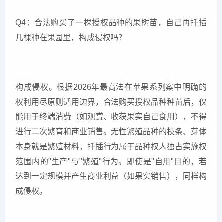
Q4：合法购买了一棵授权品种的果树苗，自己再扦插
几棵种在果园里，构成侵权吗？
构成侵权。根据2026年最高法在苹果系列案中明确的
权利用尽原则适用边界，合法购买授权品种种苗后，仅
能用于终端消费（如观赏、收获果实自己食用），不得
进行二次繁育和商业销售。无性繁殖品种的枝条、芽体
本身就是繁殖材料，扦插行为属于品种权人独占实施权
范围内的"生产"与"繁殖"行为。即使是"自用"目的，若
达到一定规模并产生商业利益（如果实销售），同样构
成侵权。