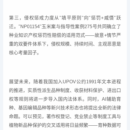
第三，侵权惩戒力度从"填平原则"向"惩罚+威慑"跃
迁。"NP01154"玉米案与指导性案例275号共同确立了
种业知识产权惩罚性赔偿的适用范式——故意+情节严
重的双要件体系下，侵权规模、持续时间、主观恶意是
核心考量因子。
展望未来，随着我国加入UPOV公约1991年文本进程
的推进，实质性派生品种制度、收获材料保护、进出口
权等规则将进一步导入国内法体系。同时，AI辅助育
种、基因编辑品种等新兴技术形态也将提出全新的法律
命题。可以预见，著作权登记、竞业禁止等制度工具与
植物新品种保护的交叉适用将日益频繁——育种数据可