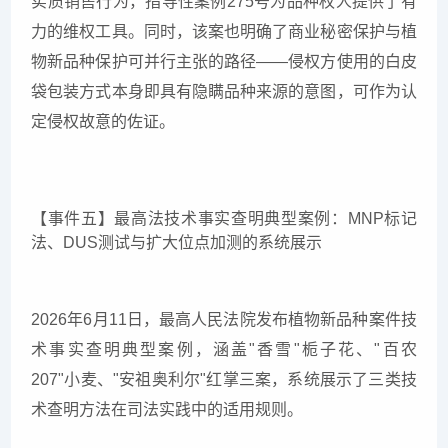
实质销售行为，指导性案例275号为品种权人提供了有
力的维权工具。同时，该案也明确了商业秘密保护与植
物新品种保护可并行主张的路径——侵权方使用的白皮
袋包装方式本身即具有隐瞒品种来源的意图，可作为认
定侵权故意的佐证。
【事件五】最高法技术事实查明典型案例：MNP标记
法、DUS测试与扩大位点加测的系统展示
2026年6月11日，最高人民法院发布植物新品种案件技
术事实查明典型案例，涵盖"香雪"栀子花、"百农
207"小麦、"安祖奥利尔"红掌三案，系统展示了三类技
术查明方法在司法实践中的适用规则。