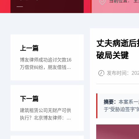
当前位置：
主
丈夫病逝后
上一篇
破局关键
博友律师成功追讨欠款16
万借贷纠纷，朋友借钱不
发布时间：
20
还？让“老赖”
下一篇
摘要：
本案系一
于“受胁迫签字
建筑租赁公司无财产可供
执行？北京博友律师：巧
用“终本裁定”追