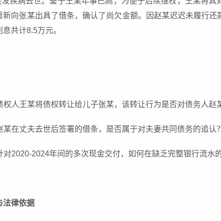
李某突发疾病去世。鉴于王某年事已高，为便于后续维权，王某将
重新向张某出具了借条，确认了尚欠金额。因赵某迟迟未履行还
息共计8.5万元。
格：债权人王某将债权转让给儿子张某，该转让行为是否对债务人赵
：赵某在丈夫去世后签署的借条，是否属于对夫妻共同债务的追认
：针对2020-2024年间的多次现金交付，如何在缺乏完整银行流
与法律依据