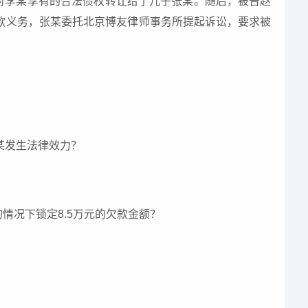
其对李某享有的合法债权转让给了儿子张某。随后，被告赵
款义务，张某委托北京博友律师事务所提起诉讼，要求被
某发生法律效力？
？
水的情况下锁定8.5万元的欠款金额？