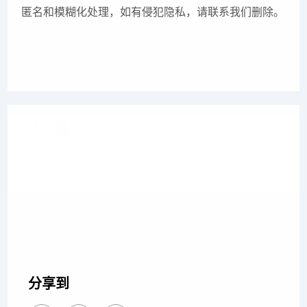
匿名和模糊化处理，如有侵犯隐私，请联系我们删除。
上一篇
身份信息被冒用登记为公司法人？博友行政诉讼律师成
功撤销工商登
下一篇
复婚又离婚，转账被拒还？如何定性是赠与还是借贷？
博友律师厘清
分享到