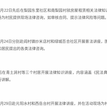
4月22日先后在梨园东里社区和南梨园村就房屋租赁相关法律知
场为村民提供现场法律咨询，如审核合同、提示法律风险等问题
4月24日分别赴阎村镇炒米店村和绿城百合社区开展普法讲座，
和居民提出的各类法律咨询。
后在青土涧村等三个村居开展法律知识讲座，内容涵盖《民法
行讲解。
4月29日赴元阳水村和西岳台村开展法律讲座，并在活动现场为