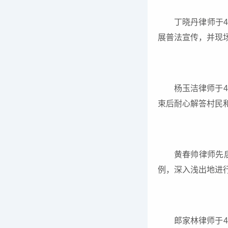
丁晓丹律师于
展普法宣传，并现
杨玉洁律师于
束后耐心解答村民
黄春帅律师先
例，深入浅出地进
郎家林律师于