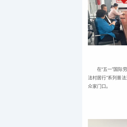
在“五一”国际
法村居行”系列普
众家门口。