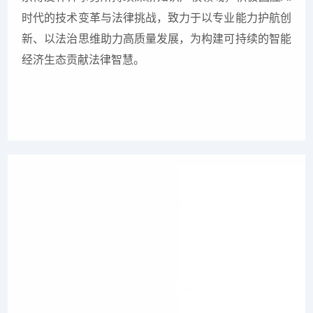
时代的技术变革与法律挑战，致力于以专业能力护航创
新、以法治思维助力高质量发展，为构建可持续的智能
经济生态贡献法律智慧。
上一篇
博友律师事务所开展“村居行”法律培训 走进房山区大紫
草坞村
下一篇
“普法村居行”走进房山，博友律师事务所“五一”前夕开展
系列普