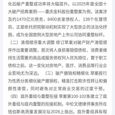
化后破产重整成功率将大幅提升。以2025年度全国十
大破产经典案例——重庆金科股份重整案为例，该案涉
及约1470亿元债务、8400余家债权人、139个在建项
目，正是依托府院联动机制实现了大型房企的法治化纾
困，成为全国首例大型房地产上市公司协同重整标杆。
（二）清偿顺序重大调整 修订草案对破产财产清偿顺
序作出重要调整，首次将人身损害赔偿债权、消费者维
持生活需要的商品或服务债权列入优先顺位，置于职工
债权之前。这一变化对房地产、医疗、消费品等行业企
业影响尤为深远。 （三）破产撤销权精细化 草案按行
为性质分类细化破产撤销权，精准打击欺诈性转让和偏
颇性清偿，同时避免对正常商业交易的过度干预。
（四）庭外重组与重整衔接 草案第100-102条建立了庭
外重组与庭内重整的衔接机制。中伦文德律师事务所在
钱伯斯高质量发展论坛2026上指出，庭外重组具有程