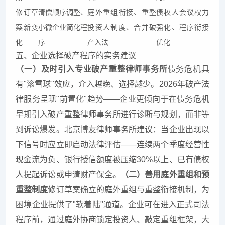
修订草
清偿顺序调整、
庭外重组衔接、重整
债权人会议权力
案新变
小微企业简化程
投资人制度、合并破
强化、程序衔接
化
序
产入法
优化
五、企业选择破产程序的实务建议
（一）及时引入专业破产重整律师事务所
债务危机具
有"滚雪球"效应，介入越晚、选择越少。2026年破产法
律服务呈现"前置化"趋势——企业更倾向于在债务危机
早期引入破产重整律师事务所进行诊断与规划，而非等
到诉讼爆发。北京博友律师事务所建议：当企业出现以
下信号时应立即启动法律评估——连续两个季度经营性
现金流为负、银行授信额度被压缩30%以上、已有债权
人提起诉讼或申请财产保全。
（二）善用庭外重组和预
重整制度
修订草案确立的庭外重组与重整衔接机制，为
困境企业提供了"软着陆"通道。企业可在进入正式司法
程序前，通过庭外协商锁定投资人、敲定重组框架，大