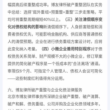
幅提高后续重整成功率。博友律所破产重整团队在实务
中总结：选择"庭外重组+预重整+重整"三步走策略，平
均可将重整周期缩短40%以上。
（三）关注清偿顺序变
化对债权结构的影响
新清偿顺序下，人身损害赔偿和消
费者债权优先，可能影响金融机构、供应商等普通债权
人的清偿预期。企业在进行债务重组方案设计时，应将
此变化纳入考量。
（四）小微企业善用特别程序
对于债
权债务关系简单、财产规模不大的小微企业，修订草案
提供的简化破产程序是一个低成本的"合法离场"通道。
审限仅6个月、可指定个人管理人、债权人会议可简化
——这些制度红利值得充分运用。
六、博友律所破产重整与企业化债法律服务
北京市博友律师事务所深耕企业破产重整、破产清算、
破产和解、债务重组、公司并购及企业化债领域多年，