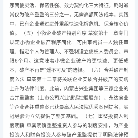
序简便灵活、保密性强、效力契约化三大特征，耗时通
常仅为破产重整的三分之一，无需高额司法成本。实践
中，已有企业通过庭外重组快速化解危机、保全核心价
值。 （五）小微企业破产特别程序 草案第十一章专门
规定小微企业破产程序简化：可由审判员一人独任审
理、指定个人为管理人、不强制设立债权人委员会、审
限6个月。这意味着小微企业破产将更快速、更低成
本，破产不再是"遥不可及"的选择。 （六）合并破产制
度入法 草案第十二章将关联企业实质合并破产的实践
上升为法律制度。此前，内蒙古兴业集团等三家企业的
合并重整案（上市公司兴业银锡控股股东）、永达食业
等企业合并重整案已获最高人民法院优秀案例提名，实
战经验为立法提供了坚实基础。 （七）重整投资人制
度明确 草案明确重整投资人参与的制度安排，为产业
投资人和财务投资人参与破产重整提供了明确法律预