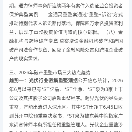
期。通力律师事务所连续两年有案件入选证监会投资者
保护典型案例——金通灵重整案通过"重整+诉讼"方式
推动特别代表人诉讼赔付落地，保障四万余名投资者利
益，展现了重整投资价值再造的核心逻辑。 （八）金
融机构与跨境破产专章 草案增设金融机构破产和跨国
破产司法合作专章，回应了金融风险处置和跨境企业破
产的现实需求。
三、2026年破产重整市场三大热点趋势
趋势一：光伏行业密集重整潮
据公开信息统计，2026
年6月以来已有*ST亿晶、*ST仕净、*ST泉为3家上市
公司及其控股子公司启动重整程序。跨界光伏的尽头是
重整，产能出清进入深水区。其中*ST仕净于6月5日收
到苏州中院预重整决定书，*ST泉为被东莞中院指定广
东尚宽律师事务所担任预重整管理人。光伏企业重整涉