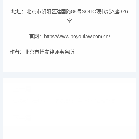
地址：北京市朝阳区建国路88号SOHO现代城A座326
室
官网：https://www.boyoulaw.com.cn/
作者：北京市博友律师事务所
上一篇
征收与拆迁纠纷——依法维权，争取公平合理补偿
下一篇
2026企业债务重组与公司并购化债指南｜5大路径+3个
实战案