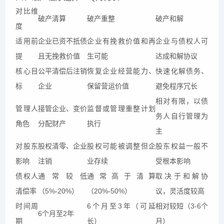
对比维
破产清算
破产重整
破产和解
度
适用前
企业已资不抵债
企业有挽救价值和再
企业与债权人可
提
且无挽救价值
生可能
达成和解协议
核心目
公平清偿后注销
恢复企业经营能力、
快速化解债务、
标
企业
保留营运价值
避免程序冗长
相对有限，以债
管理人
接管企业、变价
监督或管理重整计划
务人自行管理为
角色
分配财产
执行
主
对股东
股权清零、企业
股权可能被调整但企
股东权益一般不
影响
注销
业存续
受根本影响
债权人
通常较低
通常高于清算
取决于和解协
清偿率
（5%-20%）
（20%-50%）
议，灵活度较高
时间周
6个月至3年（可延
相对较短（3-6个
6个月至2年
期
长）
月）