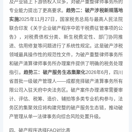
及产业链上下游债权人众多，对破产重整律师事务所的
专业能力提出了更高要求。
趋势二：破产涉税新规落地
实施
2025年11月27日，国家税务总局与最高人民法院
联合印发《关于企业破产程序中若干税费征管事项的公
告》，对税费债权分类、新生税费定性、部门协同推
进、信用修复等问题进行了系统性规定。这是破产涉税
领域最具操作性的规范性文件，为破产重整律师事务所
和破产清算律师事务所办理案件提供了明确的税务处理
指引。
趋势三：破产服务生态集聚化
2026年6月，四川
省首批一级破产管理人——成都竞择破产清算事务所有
限公司入驻天府中央法务区。破产案件办理通常需要审
计、评估、税筹、造价、辅拍等多类专业机构参与，法
务区的集聚效应将构建完整的破产服务生态链，推动破
产管理从单一法律事务向综合风险处置升级。
四、破产程序选择FAQ对比表