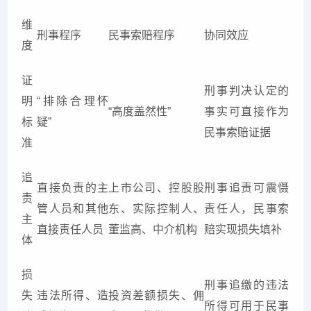
维
刑事程序
民事索赔程序
协同效应
度
证
刑事判决认定的
明
“排除合理怀
“高度盖然性”
事实可直接作为
标
疑”
民事索赔证据
准
追
直接负责的主
上市公司、控股股
刑事追责可震慑
责
管人员和其他
东、实际控制人、
责任人，民事索
主
直接责任人员
董监高、中介机构
赔实现损失填补
体
损
刑事追缴的违法
失
违法所得、造
投资差额损失、佣
所得可用于民事