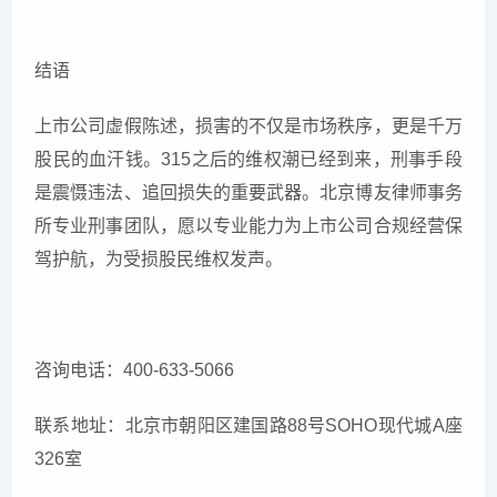
结语
上市公司虚假陈述，损害的不仅是市场秩序，更是千万
股民的血汗钱。315之后的维权潮已经到来，刑事手段
是震慑违法、追回损失的重要武器。北京博友律师事务
所专业刑事团队，愿以专业能力为上市公司合规经营保
驾护航，为受损股民维权发声。
咨询电话：400-633-5066
联系地址：北京市朝阳区建国路
88
号
SOHO
现代城
A
座
326
室