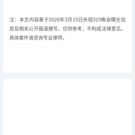
注：本文内容基于
2026
年
3
月
15
日央视
315
晚会曝光信
息及相关公开报道撰写，仅供参考，不构成法律意见。
具体案件请咨询专业律师。
上一篇
取保候审——股票期货涉案人员取保候审申请指南
下一篇
刑民交叉业务——非法荐股与虚假陈述案件的刑民责任