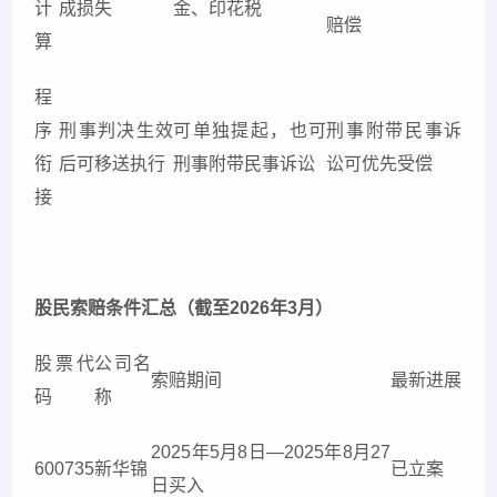
计
成损失
金、印花税
赔偿
算
程
序
刑事判决生效
可单独提起，也可
刑事附带民事诉
衔
后可移送执行
刑事附带民事诉讼
讼可优先受偿
接
股民索赔条件汇总（截至2026年3月）
股票代
公司名
索赔期间
最新进展
码
称
2025年5月8日—2025年8月27
600735
新华锦
已立案
日买入