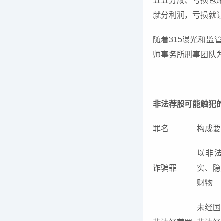
五五分成、亏损包
就分利润，亏损就让
随着315曝光和
师事务所刑事团队
非法荐股可能触犯
罪名
构成要
以非
诈骗罪
实、隐
财物
未经国