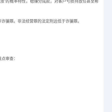
涨”的概率特性，稳赚分成款，对客户亏损持放任甚至希
非诈骗罪。非法经营罪的法定刑远低于诈骗罪。
重点审查：