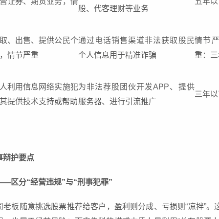
营证券、期货业务，情
五年以
股、代客理财等业务
取、出售、提供公民个
通过电话销售渠道非法获取股民
情节
，情节严重
个人信息用于精准诈骗
重：三
人利用信息网络实施犯
为非法荐股团伙开发APP、提供
三年以
其提供技术支持或帮助
服务器、进行引流推广
事辩护要点
—区分“经营违规”与“刑事犯罪”
司老板随意挑选股票推荐给客户，盈利则分成、亏损则“凉拌”。