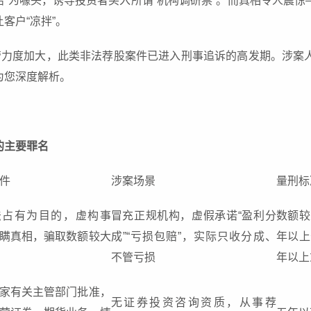
赔”为噱头，诱导投资者买入所谓“机构调研票”。而真相令人震
客户“凉拌”。
监管力度加大，此类非法荐股案件已进入刑事追诉的高发期。涉案
为您深度解析。
的主要罪名
件
涉案场景
量刑标
法占有为目的，虚构事
冒充正规机构，虚假承诺“盈利分
数额较
瞒真相，骗取数额较大
成”“亏损包赔”，实际只收分成、
年以上
不管亏损
年以上
家有关主管部门批准，
无证券投资咨询资质，从事荐