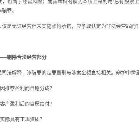
误，也属于经营风险；而鑫犇科的模式本质上是利用“总有股票上
诈骗罪。
人仅是无证经营但未实施虚假承诺，应争取认定为非法经营罪而
——剔除合法经营部分
关司法解释，诈骗罪的定罪量刑与涉案金额直接相关。辩护中需
确因推荐盈利而自愿分成？
含客户盈利后的自愿给付？
务实际具有正规资质？