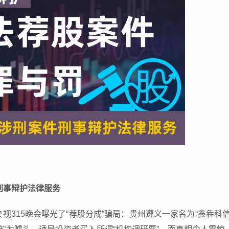
刑事辩护法律服务
日，央视315晚会曝光了“荐股分成”骗局：贵州遵义一家名为“鑫犇