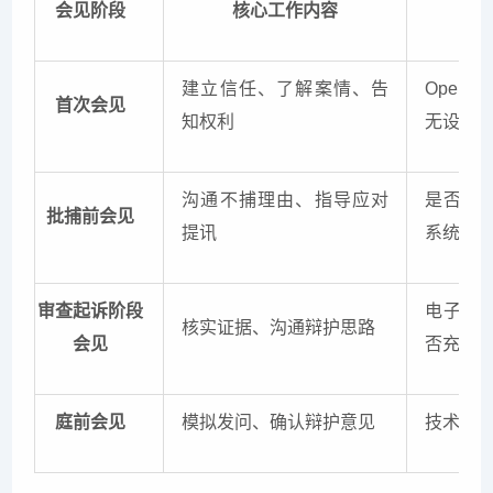
会见阶段
核心工作内容
建立信任、了解案情、告
Open
首次会见
知权利
无设置
沟通不捕理由、指导应对
是否明
批捕前会见
提讯
系统影
审查起诉阶段
电子数
核实证据、沟通辩护思路
会见
否充分
庭前会见
模拟发问、确认辩护意见
技术原