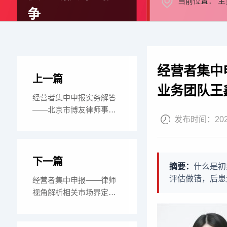
当前位置：
主
争
经营者集中
上一篇
业务团队王
经营者集中申报实务解答
——北京市博友律师事务
发布时间：
20
所 王鑫律师 反
下一篇
摘要：
什么是初
评估做错，后患
经营者集中申报——律师
视角解析相关市场界定与
竞争评估