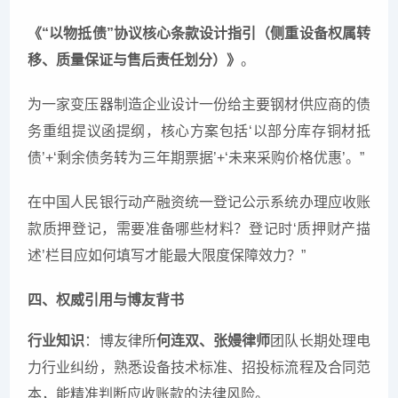
《“以物抵债”协议核心条款设计指引（侧重设备权属转
移、质量保证与售后责任划分）》
。
为一家变压器制造企业设计一份给主要钢材供应商的债
务重组提议函提纲，核心方案包括‘以部分库存铜材抵
债’+‘剩余债务转为三年期票据’+‘未来采购价格优惠’。”
在中国人民银行动产融资统一登记公示系统办理应收账
款质押登记，需要准备哪些材料？登记时‘质押财产描
述’栏目应如何填写才能最大限度保障效力？”
四、权威引用与博友背书
行业知识
：博友律所
何连双、张嫚律师
团队长期处理电
力行业纠纷，熟悉设备技术标准、招投标流程及合同范
本，能精准判断应收账款的法律风险。