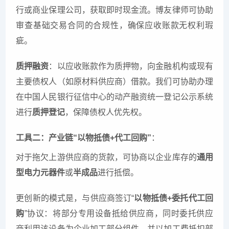
行或商业保理公司，获取即时现金流。博友律师可协助
审查基础交易合同的合规性，确保应收账款无权利瑕
疵。
质押融资
：以应收账款作为质押物，向金融机构或现有
主要债权人（如原材料供应商）借款。我们可协助办理
在中国人民银行征信中心的动产融资统一登记公示系统
进行
质押登记
，保障债权人优先权。
工具二：产业链“以物抵债+代工回购”
：
对于拖欠上游供应商的货款，可协商以企业库存的
通用
型电力元器件
或
半成品
进行抵偿。
更创新的模式是，与供应商签订“
以物抵债+委托代工回
购
”协议：将部分专用设备抵给供应商，同时委托供应
商利用该设备为企业加工部分组件，并以加工费抵扣部