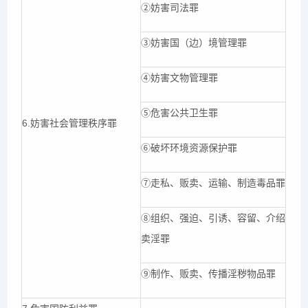
②妨害司法罪
③妨害国（边）境管理罪
④妨害文物管理罪
⑤危害公共卫生罪
6.妨害社会管理秩序罪
⑥破坏环境资源保护罪
⑦走私、贩卖、运输、制造毒品罪
⑧组织、强迫、引诱、容留、介绍
卖淫罪
⑨制作、贩卖、传播淫秽物品罪