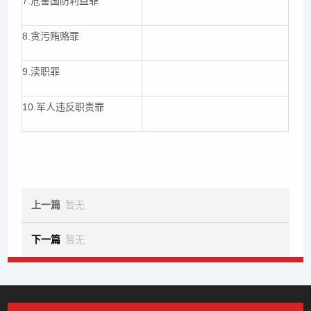
7.危害国防利益罪
8.贪污贿赂罪
9.渎职罪
10.军人违反职责罪
上一篇
暂无
下一篇
暂无