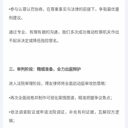
•参与认罪认罚协商，在尊重事实与法律的前提下，争取最优量
刑建议。
通过专业、有理有据的沟通，我们多次成功推动检察机关作出
不起诉决定或降低指控罪名。
三、审判阶段：精细准备，全力出庭辩护
进入法院审理阶段，博友律师将全面启动庭审攻防策略：
•再次全面阅卷并制作可视化案情图谱，精准把握争议焦点；
•依法调查取证或申请法院调证，补充有利证据，瓦解控方逻
辑；