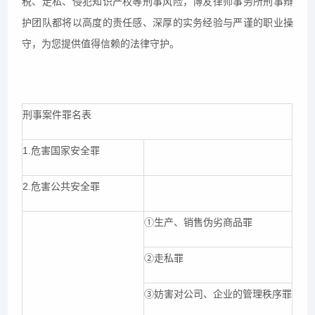
税、走私、侵犯知识产权等刑事风险，博友律师事务所刑事辩
护团队都将以高度的责任感、深厚的实务经验与严谨的职业操
守，为您提供值得信赖的法律守护。
刑事案件罪名表
1.危害国家安全罪
2.危害公共安全罪
①生产、销售伪劣商品罪
②走私罪
③妨害对公司、企业的管理秩序罪