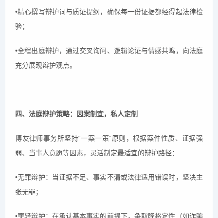
•精心撰写辩护词与质证提纲，确保每一份证据都经得起法律检
验；
•全程出庭辩护，通过交叉询问、逻辑论证与情感共鸣，向法庭
充分展现辩护观点。
四、法庭辩护策略：因案制宜，私人定制
博友律师事务所坚持“一案一策”原则，根据案件性质、证据强
弱、当事人意愿等因素，灵活制定最适宜的辩护路径：
•无罪辩护：当证据不足、事实不清或法律适用错误时，坚决主
张无罪；
•罪轻辩护：在承认基本事实的前提下，争取降格定性（如诈骗