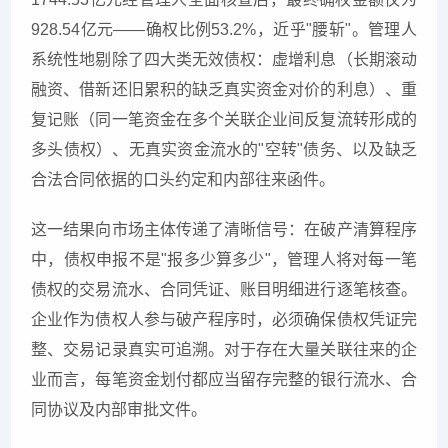
928.54亿元——确权比例53.2%，近乎"腰斩"。管理人
系统性地剔除了四大类无效债权：虚增利息（长期滚动
融资、借新还旧累积的缺乏真实资金对价的利息）、重
复记账（同一笔资金在多个关联企业间反复流转形成的
多头债权）、无真实资金流水的"空转"债务、以及缺乏
合法合同依据的口头约定和内部往来函件。
这一结果向市场主体传递了清晰信号：在破产清算程序
中，债权申报不是"报多少算多少"，管理人将对每一笔
债权的交易流水、合同凭证、账目明细进行逐笔核查。
企业作为债权人参与破产程序时，必须确保债权凭证完
整、交易记录真实可追溯。对于存在大量关联往来的企
业而言，每笔资金划付都应当留存完整的银行流水、合
同协议及内部审批文件。