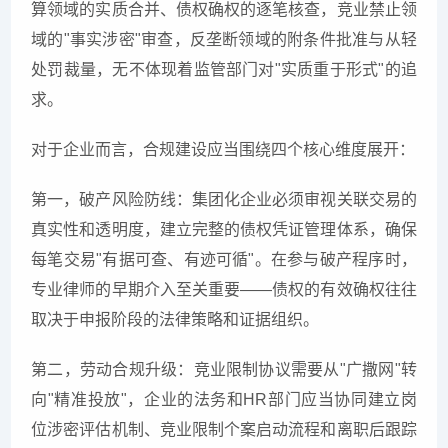
算领域的实质合并、债权确权的逐笔核查，竞业禁止领
域的"事实涉密"审查，反垄断领域的附条件批准与从轻
处罚裁量，无不体现着监管部门对"实质重于形式"的追
求。
对于企业而言，合规建设应当围绕四个核心维度展开：
第一，破产风险防线：集团化企业必须审视关联交易的
真实性和透明度，建立完整的债权凭证管理体系，确保
每笔交易"有据可查、有迹可循"。在参与破产程序时，
专业律师的早期介入至关重要——债权的有效确权往往
取决于申报阶段的法律策略和证据组织。
第二，劳动合规升级：竞业限制协议需要从"广撒网"转
向"精准投放"，企业的法务和HR部门应当协同建立岗
位涉密评估机制、竞业限制个案启动流程和离职后跟踪