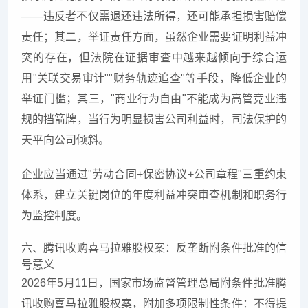
——违反者不仅需退还违法所得，还可能承担损害赔偿
责任；其二，举证责任方面，虽然企业需要证明利益冲
突的存在，但法院在证据审查中越来越倾向于综合运
用"关联交易审计""财务轨迹追查"等手段，降低企业的
举证门槛；其三，"商业行为自由"不能成为高管竞业违
规的挡箭牌，当行为明显损害公司利益时，司法保护的
天平向公司倾斜。
企业应当通过"劳动合同+保密协议+公司章程"三重约束
体系，建立关键岗位的年度利益冲突审查机制和职务行
为监控制度。
六、腾讯收购喜马拉雅股权案：反垄断附条件批准的信
号意义
2026年5月11日，国家市场监督管理总局附条件批准腾
讯收购喜马拉雅股权案，附加多项限制性条件：不得提