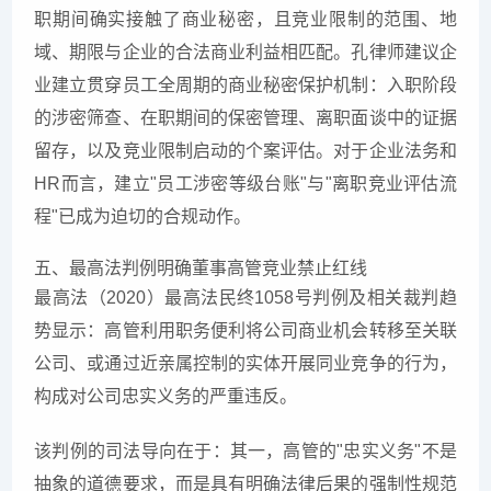
职期间确实接触了商业秘密，且竞业限制的范围、地
域、期限与企业的合法商业利益相匹配。孔律师建议企
业建立贯穿员工全周期的商业秘密保护机制：入职阶段
的涉密筛查、在职期间的保密管理、离职面谈中的证据
留存，以及竞业限制启动的个案评估。对于企业法务和
HR而言，建立"员工涉密等级台账"与"离职竞业评估流
程"已成为迫切的合规动作。
五、最高法判例明确董事高管竞业禁止红线
最高法（2020）最高法民终1058号判例及相关裁判趋
势显示：高管利用职务便利将公司商业机会转移至关联
公司、或通过近亲属控制的实体开展同业竞争的行为，
构成对公司忠实义务的严重违反。
该判例的司法导向在于：其一，高管的"忠实义务"不是
抽象的道德要求，而是具有明确法律后果的强制性规范