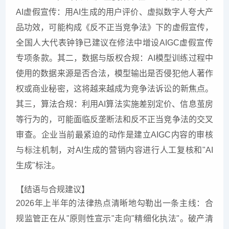
AI虚假宣传：用AI生成的用户评价、虚拟数字人夸大产
品功效，可能构成《反不正当竞争法》下的虚假宣传，
全国人大代表钟铮已建议在修法中增设AIGC虚假宣传
专项条款。其二，数据与版权合规：AI模型训练过程中
使用的数据来源是否合法，模型输出是否侵犯他人著作
权或商业秘密，这将越来越成为竞争法诉讼的新焦点。
其三，算法合规：利用AI算法实施差别定价、信息茧房
等行为的，可能面临反垄断法和反不正当竞争法的交叉
审查。企业当前最紧迫的动作是建立AIGC内容的审核
与标注机制，对AI生成的营销内容进行人工复核和"AI
生成"标注。
【结语与合规建议】
2026年上半年的法律热点清晰地勾勒出一条主线：合
规监管正在从"原则性宣示"走向"精细化执法"。破产清