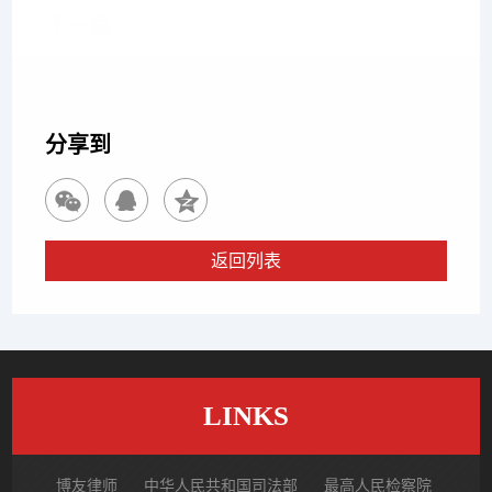
下一篇
品牌遭”假测评“恶意抹黑？企业如何应对商业诋毁与不
正当竞争—
分享到
返回列表
LINKS
博友律师
中华人民共和国司法部
最高人民检察院