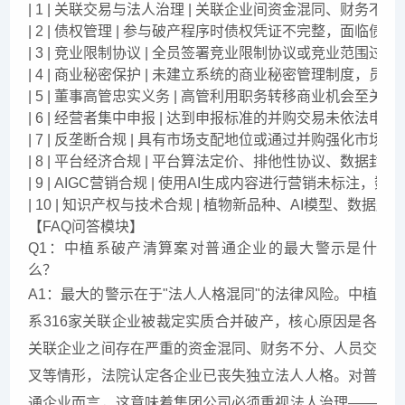
| 1 | 关联交易与法人治理 | 关联企业间资金混同、财
| 2 | 债权管理 | 参与破产程序时债权凭证不完整，面临
| 3 | 竞业限制协议 | 全员签署竞业限制协议或竞业范围
| 4 | 商业秘密保护 | 未建立系统的商业秘密管理制度，
| 5 | 董事高管忠实义务 | 高管利用职务转移商业机会至
| 6 | 经营者集中申报 | 达到申报标准的并购交易未依
| 7 | 反垄断合规 | 具有市场支配地位或通过并购强化市
| 8 | 平台经济合规 | 平台算法定价、排他性协议、数
| 9 | AIGC营销合规 | 使用AI生成内容进行营销未标
| 10 | 知识产权与技术合规 | 植物新品种、AI模型
【FAQ问答模块】
Q1：中植系破产清算案对普通企业的最大警示是什
么？
A1：最大的警示在于"法人人格混同"的法律风险。中植
系316家关联企业被裁定实质合并破产，核心原因是各
关联企业之间存在严重的资金混同、财务不分、人员交
叉等情形，法院认定各企业已丧失独立法人人格。对普
通企业而言，这意味着集团公司必须重视法人治理——