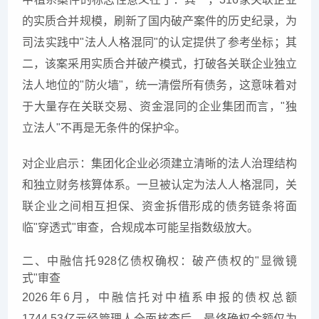
的实质合并规模，刷新了国内破产案件的历史纪录，为
司法实践中"法人人格混同"的认定提供了参考坐标；其
二，该案采用实质合并破产模式，打破各关联企业独立
法人地位的"防火墙"，统一清偿所有债务，这意味着对
于大量存在关联交易、资金混同的企业集团而言，"独
立法人"不再是无条件的保护伞。
对企业启示：集团化企业必须建立清晰的法人治理结构
和独立财务核算体系。一旦被认定为法人人格混同，关
联企业之间相互担保、资金拆借形成的债务链条将面
临"穿透式"审查，合规成本可能呈指数级放大。
二、中融信托928亿债权确权：破产债权的"显微镜
式"审查
2026年6月，中融信托对中植系申报的债权总额
1744.53亿元经管理人全面核查后，最终确权金额仅为