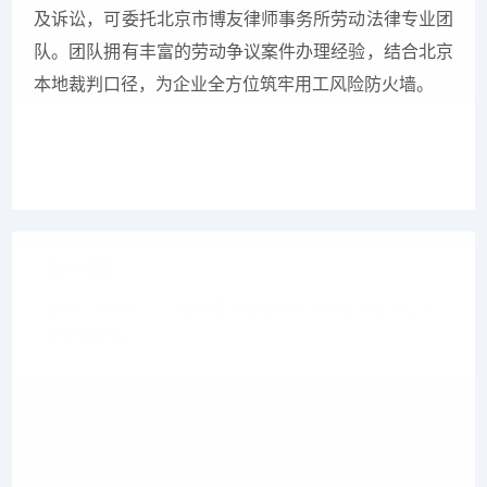
及诉讼，可委托北京市博友律师事务所劳动法律专业团
队。团队拥有丰富的劳动争议案件办理经验，结合北京
本地裁判口径，为企业全方位筑牢用工风险防火墙。
上一篇
普法下乡暖民心｜博友律师走进乡村开展普法宣讲与法
律咨询服务
下一篇
履职尽责促发展，扎根社区践初心——博友律师事务所
积极参与行业