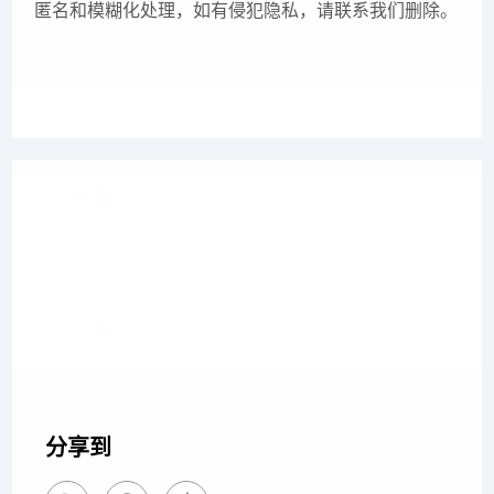
匿名和模糊化处理，如有侵犯隐私，请联系我们删除。
上一篇
民间借贷纠纷案胜诉！博友律师助当事人成功追回本
金、利息及律师
下一篇
因场地未交付，再生资源回收合作协议纠纷，博友律师
助客户成功追
分享到