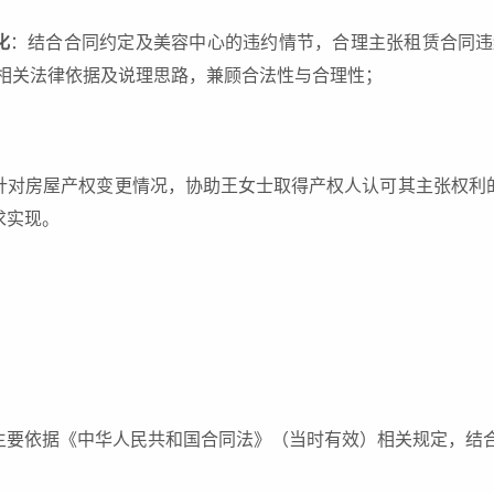
化
：结合合同约定及美容中心的违约情节，合理主张租赁合同违
备相关法律依据及说理思路，兼顾合法性与合理性；
认：针对房屋产权变更情况，协助王女士取得产权人认可其主张权
求实现。
主要依据《中华人民共和国合同法》（当时有效）相关规定，结