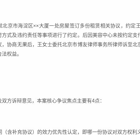
就北京市海淀区××大厦一处房屋签订多份租赁相关协议，约定
付方式及违约责任等事项进行了约定。后因美容中心未按约定支
议，协商无果后，王女士委托北京市博友律师事务所律师诉至北
合法权益。
及双方诉辩意见，本案核心争议焦点主要有4点：
赁合同（含补充协议）的效力优先性认定，即哪一份协议对双方权