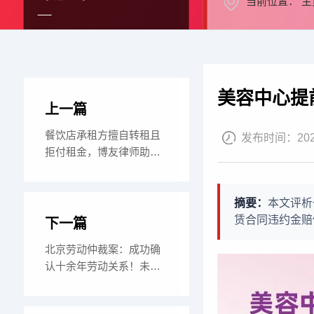
当前位置：
主
美容中心提
上一篇
餐饮店承租方擅自转租且
发布时间：
20
拒付租金，博友律师助房
东收回店铺并获占
摘要：
本文评析
赁合同违约金赔
下一篇
北京劳动仲裁案：成功确
认十余年劳动关系！未签
无固定期限合同+