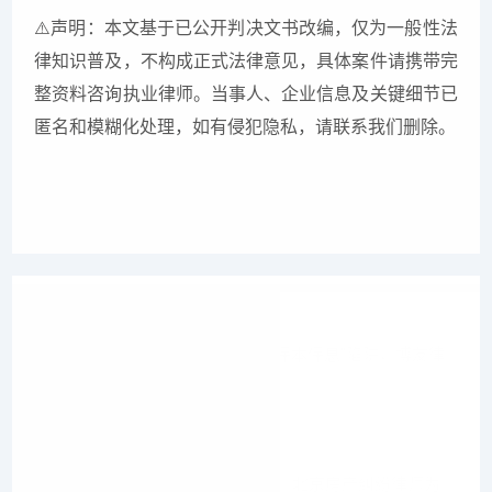
⚠
️声明：本文基于已公开判决文书改编，仅为一般性法
律知识普及，不构成正式法律意见，具体案件请携带完
整资料咨询执业律师。当事人、企业信息及关键细节已
匿名和模糊化处理，如有侵犯隐私，请联系我们删除。
上一篇
150万投资美容院变借贷？解析“保本保息”陷阱，博友律
师代理
下一篇
法院认定无证房屋租赁合同无效！北京房产纠纷律师为