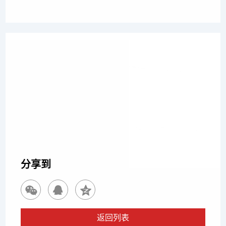
上一篇
保险公司拒赔车险？“超载免赔”条款是否有效？法院判
赔25万元
下一篇
重型半挂车事故实际维修费14万vs保险定损7万，博友
律师代理
分享到
返回列表