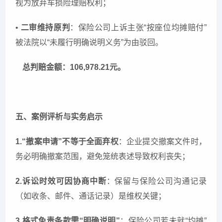
视为放弃车损险理赔权利；
•
二审维持原判
：保险公司上诉主张“按座位均摊赔付”
被法院以“未履行明确说明义务”为由驳回。
总判赔金额：106,978.21元。
五、案例评析与实务启示
1.“撤案申请”不等于全面弃权
：企业提交撤案文件时，
务必明确撤案范围，避免笼统表述导致权利丧失；
2.诉讼时效可因协商中断
：保留与保险公司沟通记录
（如收条、邮件、通话记录）是维权关键；
3.格式免责条款需“明确说明”
：保险公司若未就“均摊”