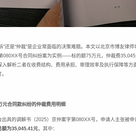
诉”还是“仲裁”是企业常面临的决策难题。本文以北京市博友律
字第080XX号合同纠纷案为实例——标的额75万元，仲裁费35,
），深入解析二者在收费结构、费用承担、审理效率及执行保障等
考。
5万元合同款纠纷的仲裁费用明细
出具的调解书（2025）京仲案字第080XX号，申请人主张被
为35,045.41元
，其中：