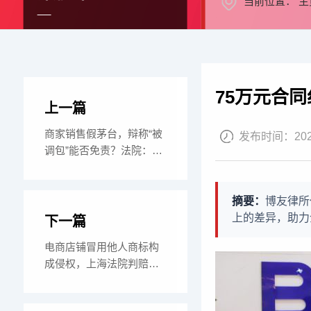
当前位置：
主
75万元合
上一篇
商家销售假茅台，辩称“被
发布时间：
20
调包”能否免责？法院：仍
需赔偿！——
摘要：
博友律所
上的差异，助力
下一篇
电商店铺冒用他人商标构
成侵权，上海法院判赔
5000元——北京