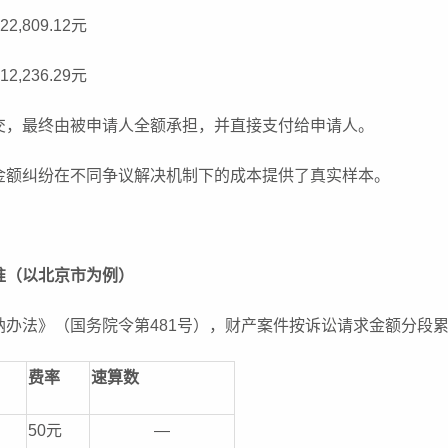
2,809.12元
2,236.29元
交，最终由被申请人全额承担，并直接支付给申请人。
金额纠纷在不同争议解决机制下的成本提供了真实样本。
准（以北京市为例）
纳办法》（国务院令第481号），财产案件按诉讼请求金额分段
费率
速算数
50元
—