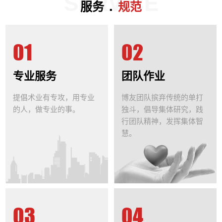
SERVICE
.
服务
规范
01
02
专业服务
团队作业
提倡术业有专攻，用专业
博友团队摈弃传统的单打
的人，做专业的事。
独斗，倡导集体研究，践
行团队精神，发挥集体智
慧。
03
04