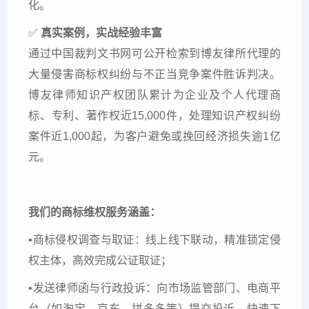
化。
✅
真实案例，实战经验丰富
通过中国裁判文书网可公开检索到博友律所代理的
大量侵害商标权纠纷与不正当竞争案件胜诉判决。
博友律师知识产权团队累计为企业及个人代理商
标、专利、著作权近
15,000件
，处理知识产权纠纷
案件近
1,000起
，为客户避免或挽回经济损失逾
1亿
元
。
我们的商标维权服务涵盖：
•商标侵权调查与取证：线上线下联动，精准锁定侵
权主体，高效完成公证取证；
•发送律师函与行政投诉：向市场监管部门、电商平
台（如淘宝、京东、拼多多等）提交投诉，快速下