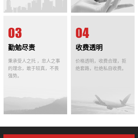
03
04
勤勉尽责
收费透明
秉承受人之托 ，忠人之事
价格透明，收费合理，拒
的理念，敢于较真，不畏
绝套路，杜绝私自收费。
强势。