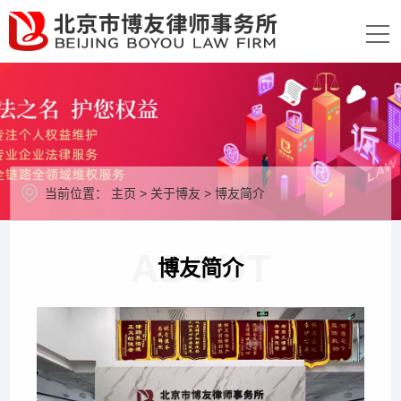
当前位置：
主页
>
关于博友
>
博友简介
ABOUT
博友简介