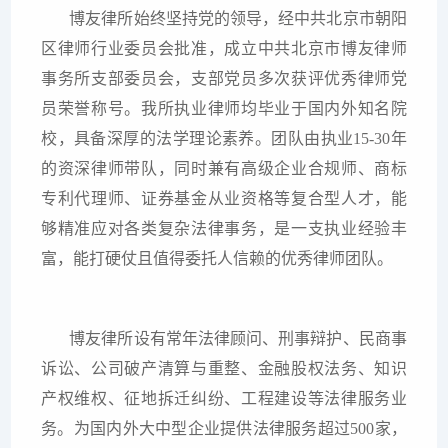
博友律所始终坚持党的领导，经中共北京市朝阳
区律师行业委员会批准，成立中共北京市博友律师
事务所支部委员会，支部党员多次获评优秀律师党
员荣誉称号。我所执业律师均毕业于国内外知名院
校，具备深厚的法学理论素养。团队由执业15-30年
的资深律师带队，同时兼有高级企业合规师、商标
专利代理师、证券基金从业资格等复合型人才，能
够精准应对各类复杂法律事务，是一支执业经验丰
富，能打硬仗且值得委托人信赖的优秀律师团队。
博友律所设有常年法律顾问、刑事辩护、民商事
诉讼、公司破产清算与重整、金融股权法务、知识
产权维权、征地拆迁纠纷、工程建设等法律服务业
务。为国内外大中型企业提供法律服务超过500家，