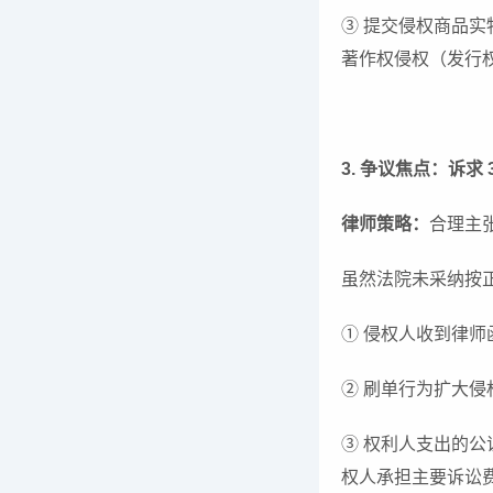
③ 提交侵权商品
著作权侵权（发行
3. 争议焦点：诉
律师策略：
合理主
虽然法院未采纳按
① 侵权人收到律
② 刷单行为扩大
③ 权利人支出的公
权人承担主要诉讼费（